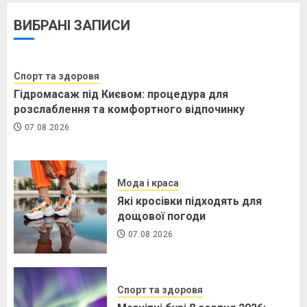
ВИБРАНІ ЗАПИСИ
Спорт та здоровя
Магнітні бурі 8 серпня 2026:
прогноз та поради
Спорт та здоровя
07.08.2026
Гідромасаж під Києвом: процедура для
розслаблення та комфортного відпочинку
07.08.2026
Цікаво знати
Фаза Місяця 8 серпня 2026: що це
Мода і краса
означає для вас
Які кросівки підходять для
07.08.2026
дощової погоди
07.08.2026
Цікаво знати
Спорт та здоровя
Схід і захід сонця 8 серпня 2026 в