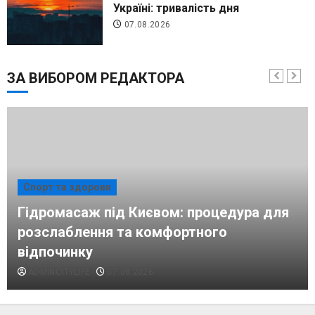
Україні: тривалість дня
07.08.2026
ЗА ВИБОРОМ РЕДАКТОРА
Спорт та здоровя
Гідромасаж під Києвом:
процедура для розслаблення та
комфортного відпочинку
07.08.2026
Спорт та здоровя
Гідромасаж під Києвом: процедура для
Мода і краса
розслаблення та комфортного
Які кросівки підходять для
відпочинку
дощової погоди
ADMINCITYLIFE
07.08.2026
07.08.2026