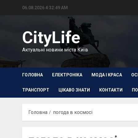
Перейти
06.08.2026
4:32:49 AM
до
вмісту
CityLife
Актуальні новини міста Київ
ГОЛОВНА
ЕЛЕКТРОНІКА
МОДА І КРАСА
ОС
ТРАНСПОРТ
ЦІКАВО ЗНАТИ
КОНТАКТИ
ПО
Головна
погода в космосі