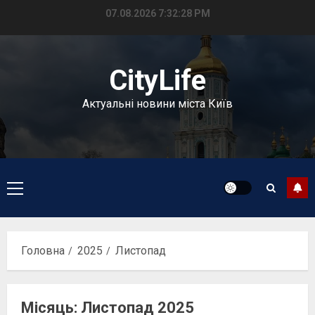
Перейти
07.08.2026
7:32:29 PM
до
вмісту
CityLife
Актуальні новини міста Київ
Головне
меню
Головна
2025
Листопад
Місяць:
Листопад 2025