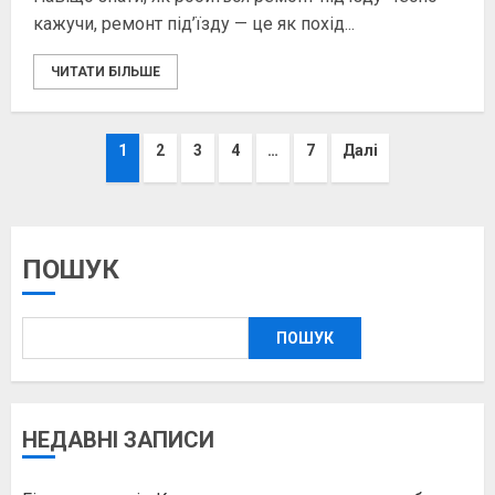
кажучи, ремонт під’їзду — це як похід...
ЧИТАТИ БІЛЬШЕ
Пагінація
1
2
3
4
…
7
Далі
записів
ПОШУК
ПОШУК
НЕДАВНІ ЗАПИСИ