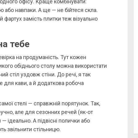
лодного офісу. Краще комбінувати:
 або навпаки. А ще — не бійтеся скла.
й фартух замість плитки теж візуально
на тебе
вірка на продуманість. Тут кожен
икого обіднього столу можна використати
й стіл уздовж стіни. До речі, я так
це для кави, а й додаткова робоча
самої стелі — справжній порятунок. Так,
ручно, але для сезонних речей (як-от
— ідеально. А підвісні полички або
ть звільнити стільницю.