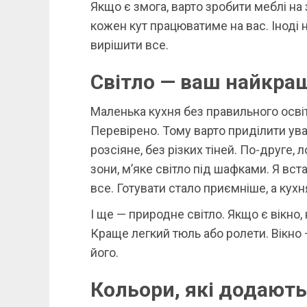
Якщо є змога, варто зробити меблі на
кожен кут працюватиме на вас. Іноді 
вирішити все.
Світло — ваш найкра
Маленька кухня без правильного осві
Перевірено. Тому варто приділити ува
розсіяне, без різких тіней. По-друге, 
зони, м’яке світло під шафками. Я вст
все. Готувати стало приємніше, а кух
І ще — природне світло. Якщо є вікно
Краще легкий тюль або ролети. Вікно 
його.
Кольори, які додають