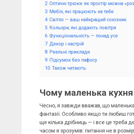
2
Оптичні трюки: як простір можна «ро
3
Меблі, які працюють на тебе
4
Світло — ваш найкращий союзник
5
Кольори, які додають повітря
6
Функціональність — понад усе
7
Декор і настрій
8
Реальні приклади
9
Підсумок без пафосу
10
Також читають:
Чому маленька кухня
Чесно, я завжди вважав, що маленька
фантазії. Особливо якщо ти любиш гот
ще кілька дрібниць — і все це треба д
часом я зрозумів: питання не в розмірі