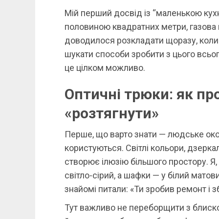
Мій перший досвід із “маленькою кухн
половиною квадратних метри, газова пл
доводилося розкладати щоразу, коли пр
шукати способи зробити з цього всьог
це цілком можливо.
Оптичні трюки: як пр
«розтягнути»
Перше, що варто знати — людське око
користуються. Світлі кольори, дзеркаль
створює ілюзію більшого простору. Я, 
світло-сірий, а шафки — у білий матов
знайомі питали: «Ти зробив ремонт і 
Тут важливо не переборщити з блиском