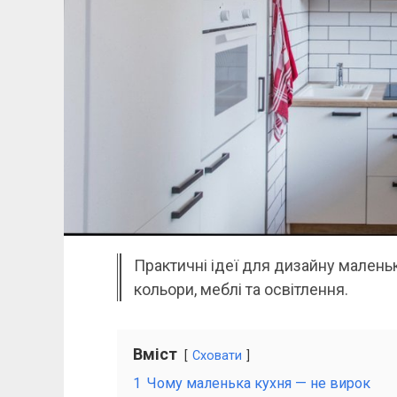
Практичні ідеї для дизайну маленько
кольори, меблі та освітлення.
Вміст
Сховати
1
Чому маленька кухня — не вирок