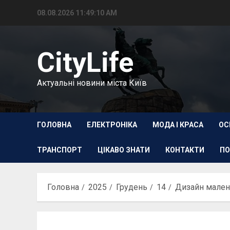
Перейти
08.08.2026
11:49:11 AM
до
вмісту
CityLife
Актуальні новини міста Київ
ГОЛОВНА
ЕЛЕКТРОНІКА
МОДА І КРАСА
ОС
ТРАНСПОРТ
ЦІКАВО ЗНАТИ
КОНТАКТИ
ПО
Головна
2025
Грудень
14
Дизайн малень