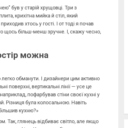
ею” був у старій хрущовці. Три з
ита, крихітна мийка й стіл, який
иходив хтось у гості. І от тоді я почав
о щось більш-менш зручне. І, скажу чесно,
остір можна
 легко обманути. І дизайнери цим активно
ні поверхні, вертикальні лінії — усе це
наприклад, пофарбував стіни своєї кухні у
ий. Різниця була колосальною. Навіть
збільшив кухню?»
. Так, глянець відбиває світло, але якщо