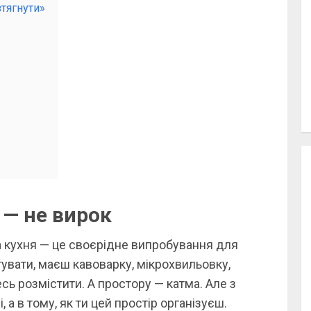
зтягнути»
 — не вирок
 кухня — це своєрідне випробування для
увати, маєш кавоварку, мікрохвильовку,
есь розмістити. А простору — катма. Але з
, а в тому, як ти цей простір організуєш.