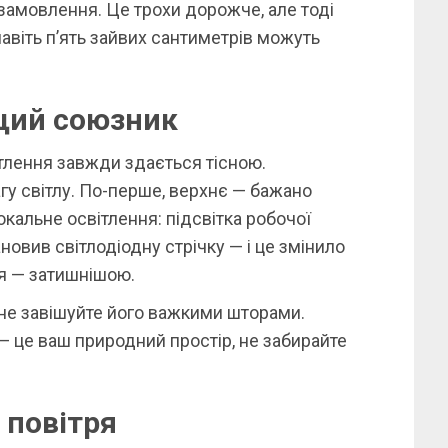
 замовлення. Це трохи дорожче, але тоді
навіть п’ять зайвих сантиметрів можуть
щий союзник
тлення завжди здається тісною.
гу світлу. По-перше, верхнє — бажано
локальне освітлення: підсвітка робочої
ановив світлодіодну стрічку — і це змінило
ня — затишнішою.
, не завішуйте його важкими шторами.
— це ваш природний простір, не забирайте
 повітря