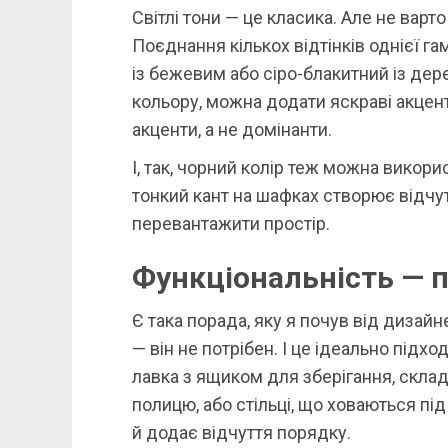
Світлі тони — це класика. Але не варт
Поєднання кількох відтінків однієї г
із бежевим або сіро-блакитний із де
кольору, можна додати яскраві акценти
акценти, а не домінанти.
І, так, чорний колір теж можна викор
тонкий кант на шафках створює відчут
перевантажити простір.
Функціональність — п
Є така порада, яку я почув від дизай
— він не потрібен. І це ідеально підх
лавка з ящиком для зберігання, склад
полицю, або стільці, що ховаються під
й додає відчуття порядку.