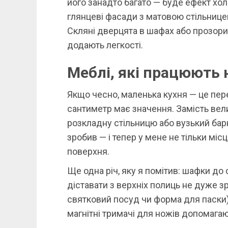
його занадто багато — буде ефект хо
глянцеві фасади з матовою стільницею
Скляні дверцята в шафах або прозори
додають легкості.
Меблі, які працюють 
Якщо чесно, маленька кухня — це пере
сантиметр має значення. Замість вел
розкладну стільницю або вузький барни
зробив — і тепер у мене не тільки міс
поверхня.
Ще одна річ, яку я помітив: шафки до 
діставати з верхніх полиць не дуже з
святковий посуд чи форма для паски) 
магнітні тримачі для ножів допомагаю