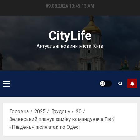
Перейти
09.08.2026
10:45:13 AM
до
вмісту
CityLife
Актуальні новини міста Київ
Головне
меню
Головна
2025
Грудень
20
Зеленський планує заміну командувача ПвК
«Південь» після атак по Одесі