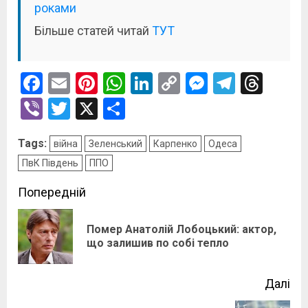
роками
Більше статей читай
ТУТ
Facebook
Email
Pinterest
WhatsApp
LinkedIn
Copy
Messenge
Telegr
Thre
Link
Viber
Twitter
X
Поділитися
Tags:
війна
Зеленський
Карпенко
Одеса
ПвК Південь
ППО
Post
Попередній
navigation
Помер Анатолій Лобоцький: актор,
По
що залишив по собі тепло
зап
Далі