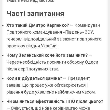
тиша в небі над містом.
Часті запитання
Хто такий Дмитро Карпенко?
— Командувач
Повітряного командування «Південь» ЗСУ,
генерал, відповідальний за захист повітряного
простору півдня України.
Чому Зеленський хоче його замінити?
—
Через необхідність посилити оборону Одеси
після серії потужних атак.
Коли відбудеться заміна?
— Президент
заявив, що процес уже обговорюється і
рішення буде ухвалене найближчим часом.
Чи зміниться ефективність ППО після цього?
— Очікується, що нове керівництво може