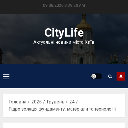
Перейти
09.08.2026
8:39:31 AM
до
вмісту
CityLife
Актуальні новини міста Київ
Головне
меню
Головна
2025
Грудень
24
Гідроізоляція фундаменту: матеріали та технології