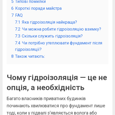
5
Типові помилки
6
Короткі поради майстра
7
FAQ
7.1
Яка гідроізоляція найкраща?
7.2
Чи можна робити гідроізоляцію взимку?
7.3
Скільки служить гідроізоляція?
7.4
Чи потрібно утеплювати фундамент після
гідроізоляції?
8
Також читають:
Чому гідроізоляція — це не
опція, а необхідність
Багато власників приватних будинків
починають хвилюватися про фундамент лише
тоді, коли у підвалі з’являється волога або