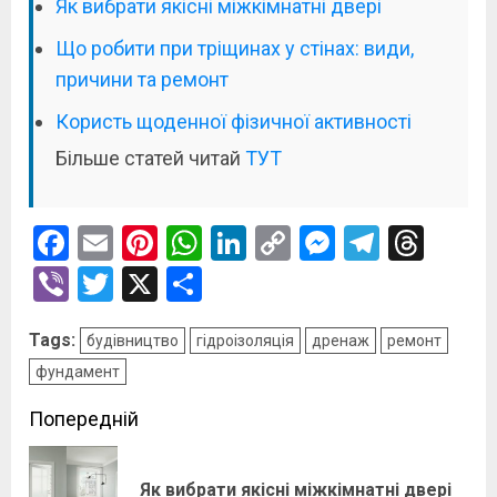
Як вибрати якісні міжкімнатні двері
Що робити при тріщинах у стінах: види,
причини та ремонт
Користь щоденної фізичної активності
Більше статей читай
ТУТ
Facebook
Email
Pinterest
WhatsApp
LinkedIn
Copy
Messenge
Telegr
Thre
Link
Viber
Twitter
X
Поділитися
Tags:
будівництво
гідроізоляція
дренаж
ремонт
фундамент
Post
Попередній
navigation
По
Як вибрати якісні міжкімнатні двері