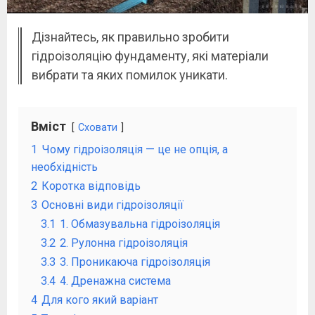
Дізнайтесь, як правильно зробити
гідроізоляцію фундаменту, які матеріали
вибрати та яких помилок уникати.
Вміст
Сховати
1
Чому гідроізоляція — це не опція, а
необхідність
2
Коротка відповідь
3
Основні види гідроізоляції
3.1
1. Обмазувальна гідроізоляція
3.2
2. Рулонна гідроізоляція
3.3
3. Проникаюча гідроізоляція
3.4
4. Дренажна система
4
Для кого який варіант