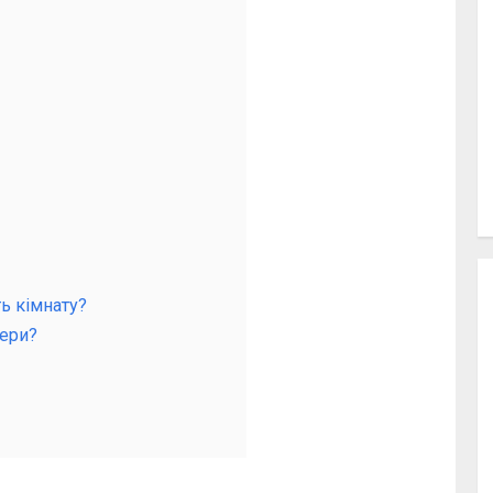
ь кімнату?
лери?