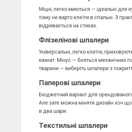
Міцні, легко миються — ідеальні для к
тому не варто клеїти в спальні. З прак
відривається на стиках.
Флізелінові шпалери
Універсальні, легко клеїти, приховуют
кімнат. Мінус — бояться механічних п
тварини — виберіть шпалери з покрит
Паперові шпалери
Бюджетний варіант для орендованого 
Але зате можна міняти дизайн хоч щор
в два шари.
Текстильні шпалери