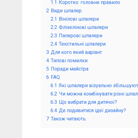
1.1
Коротко: головне правило
2
Види шпалер
2.1
Вінілові шпалери
2.2
Флізелінові шпалери
2.3
Паперові шпалери
2.4
Текстильні шпалери
3
Для кого який варіант
4
Типові помилки
5
Поради майстра
6
FAQ
6.1
Які шпалери візуально збільшуют
6.2
Чи можна комбінувати різні шпа
6.3
Що вибрати для дитячої?
6.4
Де подивитися ідеї дизайну?
7
Також читають: