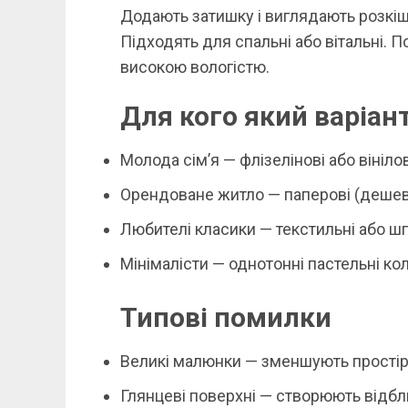
Додають затишку і виглядають розкіш
Підходять для спальні або вітальні. П
високою вологістю.
Для кого який варіан
Молода сім’я — флізелінові або вінілов
Орендоване житло — паперові (дешев
Любителі класики — текстильні або ш
Мінімалісти — однотонні пастельні ко
Типові помилки
Великі малюнки — зменшують простір
Глянцеві поверхні — створюють відбли