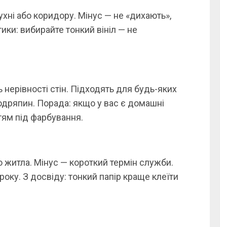
ухні або коридору. Мінус — не «дихають»,
тики: вибирайте тонкий вініл — не
ь нерівності стін. Підходять для будь-яких
одряпин. Порада: якщо у вас є домашні
тям під фарбування.
житла. Мінус — короткий термін служби.
оку. З досвіду: тонкий папір краще клеїти