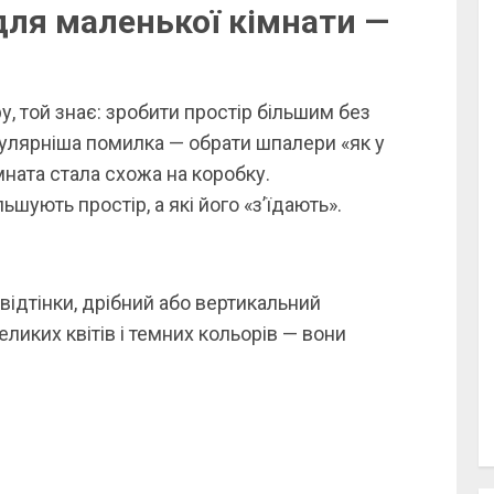
для маленької кімнати —
, той знає: зробити простір більшим без
пулярніша помилка — обрати шпалери «як у
імната стала схожа на коробку.
ьшують простір, а які його «з’їдають».
 відтінки, дрібний або вертикальний
ликих квітів і темних кольорів — вони