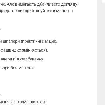
но. Але вимагають дбайливого догляду.
орада: не використовуйте в кімнатах з
т
і шпалери (практичні й міцні).
о і швидко змінюються).
палери під фарбування.
льори без малюнка.
.
ски, які втомлюють очі.