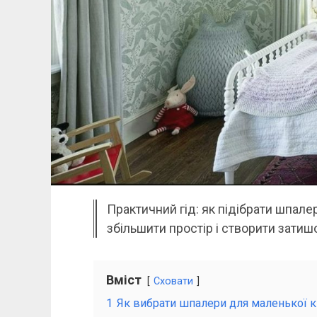
Практичний гід: як підібрати шпале
збільшити простір і створити затиш
Вміст
Сховати
1
Як вибрати шпалери для маленької кі