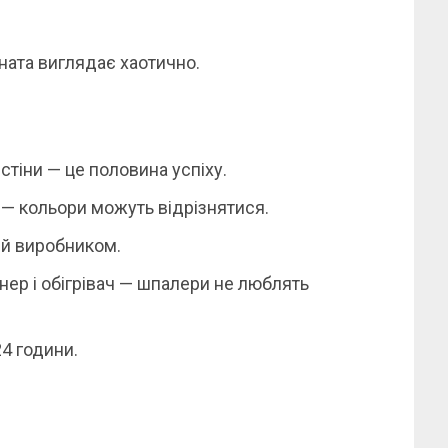
ната виглядає хаотично.
тіни — це половина успіху.
ї — кольори можуть відрізнятися.
ий виробником.
нер і обігрівач — шпалери не люблять
24 години.