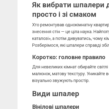
Як вибрати шпалери 
просто і зі смаком
Хто ремонтував однокімнатну квартиру
знесення стін — це ціла наука. Найпо
каталозі», а потім дивуватись, чому к
Розберімося, які шпалери справді збіл
Коротко: головне правило
Для невеликих кімнат обирайте світлі
малюнок, матову текстуру. Уникайте ве
візуально звужують простір.
Види шпалер
Вінілові шпалери