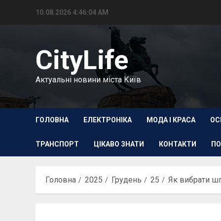
Перейти
10.08.2026
4:46:05 AM
до
вмісту
CityLife
Актуальні новини міста Київ
ГОЛОВНА
ЕЛЕКТРОНІКА
МОДА І КРАСА
ОС
ТРАНСПОРТ
ЦІКАВО ЗНАТИ
КОНТАКТИ
ПО
Головна
2025
Грудень
25
Як вибрати шп