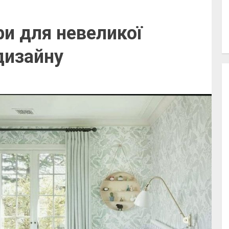
и для невеликої
дизайну