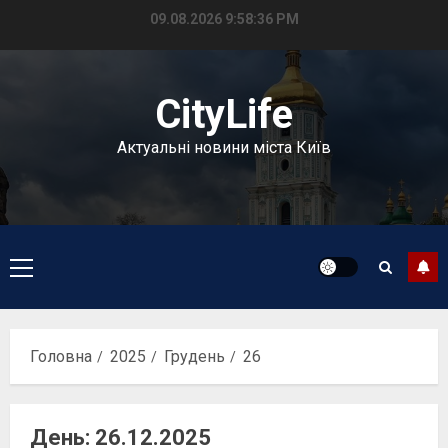
Перейти
09.08.2026
9:58:37 PM
до
вмісту
CityLife
Актуальні новини міста Київ
Головне
меню
Головна
2025
Грудень
26
День:
26.12.2025