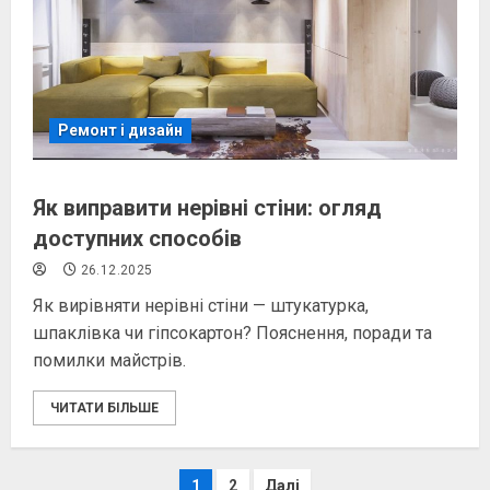
Ремонт і дизайн
Як виправити нерівні стіни: огляд
доступних способів
26.12.2025
Як вирівняти нерівні стіни — штукатурка,
шпаклівка чи гіпсокартон? Пояснення, поради та
помилки майстрів.
ЧИТАТИ БІЛЬШЕ
Пагінація
1
2
Далі