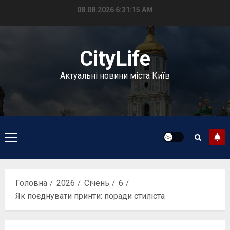
Перейти
08.08.2026
6:31:16 AM
до
вмісту
CityLife
Актуальні новини міста Київ
Головне
меню
Головна
2026
Січень
6
Як поєднувати принти: поради стиліста