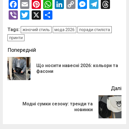
Facebook
Email
Pinterest
WhatsApp
LinkedIn
Copy
Messenge
Telegr
Thre
Link
Viber
Twitter
X
Поділитися
Tags:
жіночий стиль
мода 2026
поради стиліста
принти
Post
Попередній
navigation
Що носити навесні 2026: кольори та
По
фасони
зап
Далі
Модні сумки сезону: тренди та
Наступний
новинки
запис: