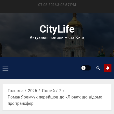
Перейти
07.08.2026
3:08:57 PM
до
вмісту
CityLife
Актуальні новини міста Київ
Головне
меню
Головна
2026
Лютий
2
Роман Яремчук перейшов до «Ліона»: що відомо
про трансфер