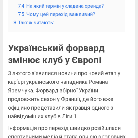
7.4
На який термін укладена оренда?
7.5
Чому цей перехід важливий?
8
Також читають:
Український форвард
змінює клуб у Європі
3 лютого з’явилися новини про новий етап у
кар’єрі українського нападника Романа
Яремчука. Форвард збірної України
продовжить сезон у Франції, де його вже
офіційно представили як гравця одного з
найвідоміших клубів Ліги 1.
Інформація про перехід швидко розійшлася
спортивними медіа й стала однією з головних