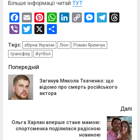
Більше інформації читай
ТУТ
Facebook
Email
Pinterest
WhatsApp
LinkedIn
Copy
Messenge
Telegr
Thre
Link
Viber
Twitter
X
Поділитися
Tags:
збірна України
Ліон
Роман Яремчук
трансфер
Футбол
Post
Попередній
navigation
Загинув Микола Ткаченко: що
По
відомо про смерть російського
актора
зап
Далі
Ольга Харлан вперше стане мамою:
Наступний
спортсменка поділилася радісною
новиною
запис: