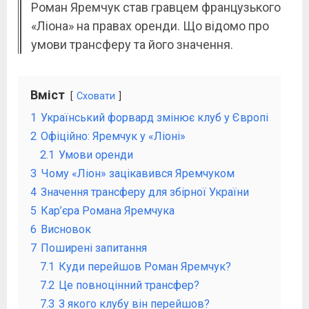
Роман Яремчук став гравцем французького
«Ліона» на правах оренди. Що відомо про
умови трансферу та його значення.
Вміст
Сховати
1
Український форвард змінює клуб у Європі
2
Офіційно: Яремчук у «Ліоні»
2.1
Умови оренди
3
Чому «Ліон» зацікавився Яремчуком
4
Значення трансферу для збірної України
5
Кар’єра Романа Яремчука
6
Висновок
7
Поширені запитання
7.1
Куди перейшов Роман Яремчук?
7.2
Це повноцінний трансфер?
7.3
З якого клубу він перейшов?