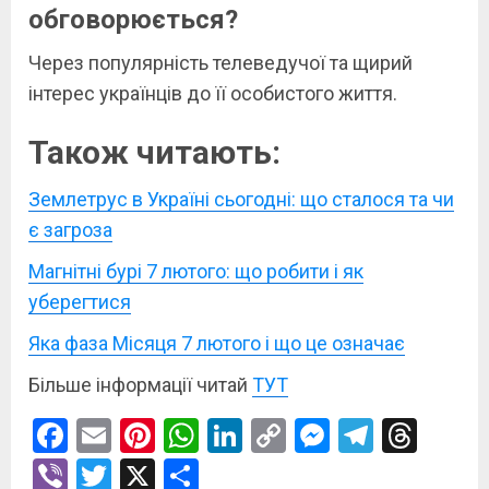
обговорюється?
Через популярність телеведучої та щирий
інтерес українців до її особистого життя.
Також читають:
Землетрус в Україні сьогодні: що сталося та чи
є загроза
Магнітні бурі 7 лютого: що робити і як
уберегтися
Яка фаза Місяця 7 лютого і що це означає
Більше інформації читай
ТУТ
Facebook
Email
Pinterest
WhatsApp
LinkedIn
Copy
Messenge
Telegr
Thre
Link
Viber
Twitter
X
Поділитися