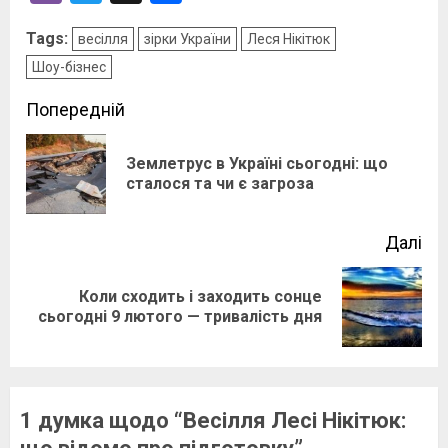
Tags:
весілля
зірки України
Леся Нікітюк
Шоу-бізнес
Post
Попередній
navigation
Землетрус в Україні сьогодні: що
По
сталося та чи є загроза
зап
Далі
Коли сходить і заходить сонце
Наступний
сьогодні 9 лютого — тривалість дня
запис:
1 думка щодо “
Весілля Лесі Нікітюк: