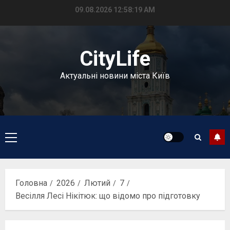
Перейти
09.08.2026
12:58:20 AM
до
вмісту
CityLife
Актуальні новини міста Київ
Головне
меню
Головна
2026
Лютий
7
Весілля Лесі Нікітюк: що відомо про підготовку