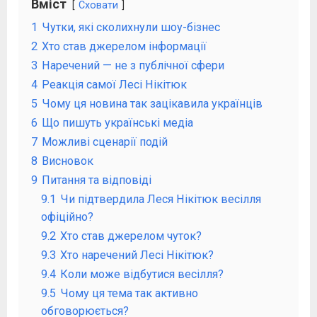
Вміст
Сховати
1
Чутки, які сколихнули шоу-бізнес
2
Хто став джерелом інформації
3
Наречений — не з публічної сфери
4
Реакція самої Лесі Нікітюк
5
Чому ця новина так зацікавила українців
6
Що пишуть українські медіа
7
Можливі сценарії подій
8
Висновок
9
Питання та відповіді
9.1
Чи підтвердила Леся Нікітюк весілля
офіційно?
9.2
Хто став джерелом чуток?
9.3
Хто наречений Лесі Нікітюк?
9.4
Коли може відбутися весілля?
9.5
Чому ця тема так активно
обговорюється?