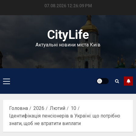
Перейти
07.08.2026
12:26:09 PM
до
вмісту
CityLife
Актуальні новини міста Київ
Головне
меню
Головна
2026
Лютий
10
Ідентифікація пенсіонерів в Україні: що потрібно
знати, щоб не втратити виплати