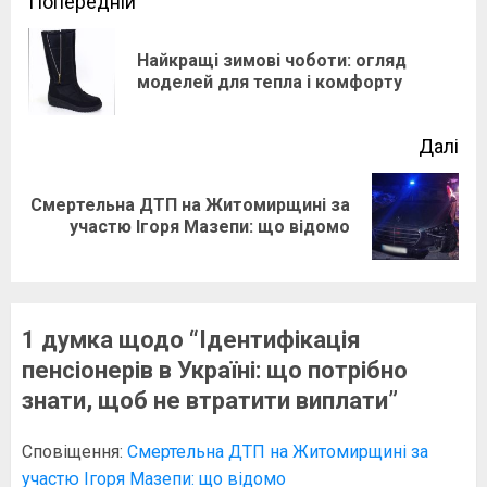
Post
Попередній
navigation
Найкращі зимові чоботи: огляд
По
моделей для тепла і комфорту
зап
Далі
Смертельна ДТП на Житомирщині за
Наступний
участю Ігоря Мазепи: що відомо
запис:
1 думка щодо “
Ідентифікація
пенсіонерів в Україні: що потрібно
знати, щоб не втратити виплати
”
Сповіщення:
Смертельна ДТП на Житомирщині за
участю Ігоря Мазепи: що відомо