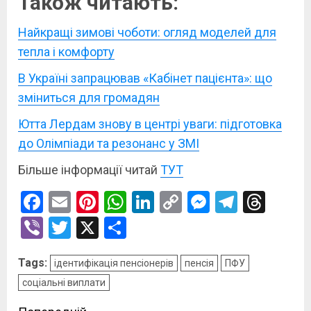
Також читають:
Найкращі зимові чоботи: огляд моделей для
тепла і комфорту
В Україні запрацював «Кабінет пацієнта»: що
зміниться для громадян
Ютта Лердам знову в центрі уваги: підготовка
до Олімпіади та резонанс у ЗМІ
Більше інформації читай
ТУТ
Facebook
Email
Pinterest
WhatsApp
LinkedIn
Copy
Messenge
Telegr
Thre
Link
Viber
Twitter
X
Поділитися
Tags:
ідентифікація пенсіонерів
пенсія
ПФУ
соціальні виплати