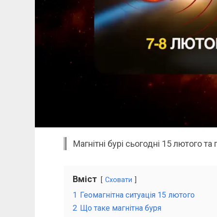
Магнітні бурі сьогодні 15 лютого та 
Вміст
Сховати
1
Геомагнітна ситуація 15 лютого
2
Що таке магнітна буря