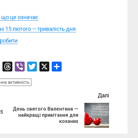
— що це означає
ні 15 лютого — тривалість дня
 робити
ssenger
Telegram
Threads
Viber
Twitter
X
Поділитися
чна активність
Далі
День святого Валентина —
15
Попередній
Наступний
найкращі привітання для
коханих
запис:
запис: