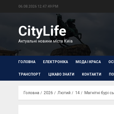
Перейти
06.08.2026
12:47:50 PM
до
вмісту
CityLife
Актуальні новини міста Київ
ГОЛОВНА
ЕЛЕКТРОНІКА
МОДА І КРАСА
ОС
ТРАНСПОРТ
ЦІКАВО ЗНАТИ
КОНТАКТИ
ПО
Головна
2026
Лютий
14
Магнітні бурі с