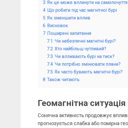
3
Як це може вплинути на самопочуття
4
Що робити під час магнітної бурі
5
Як зменшити вплив
6
Висновок
7
Поширені запитання
7.1
Чи небезпечні магнітні бурі?
7.2
Хто найбільш чутливий?
7.3
Чи впливають бурі на тиск?
7.4
Чи потрібно змінювати плани?
7.5
Як часто бувають магнітні бурі?
8
Також читають:
Геомагнітна ситуація
Сонячна активність продовжує вплива
прогнозується слабка або помірна гео