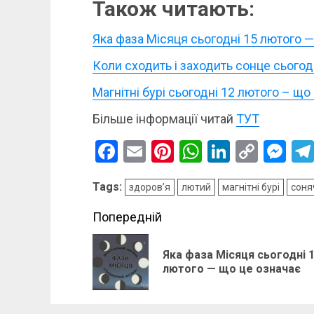
Також читають:
Яка фаза Місяця сьогодні 15 лютого 
Коли сходить і заходить сонце сьогод
Магнітні бурі сьогодні 12 лютого – що
Більше інформації читай
ТУТ
Facebook
Email
Pinterest
WhatsApp
LinkedIn
Copy
Me
Link
Tags:
здоров’я
лютий
магнітні бурі
соня
Post
Попередній
navigation
Яка фаза Місяця сьогодні 
лютого — що це означає