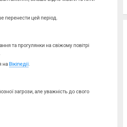
 перенести цей період.
ння та прогулянки на свіжому повітрі
.
я на
Вікіпедії
.
йозної загрози, але уважність до свого