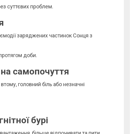
ез суттєвих проблем.
я
заємодії заряджених частинок Сонця з
протягом доби.
 на самопочуття
втому, головний біль або незначні
нітної бурі
антаження, більше відпочивати та пити