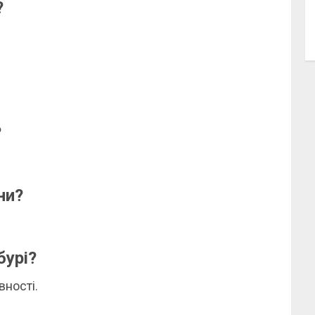
?
?
ни?
бурі?
вності.