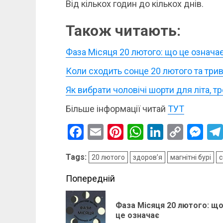
Від кількох годин до кількох днів.
Також читають:
Фаза Місяця 20 лютого: що це означа
Коли сходить сонце 20 лютого та трив
Як вибрати чоловічі шорти для літа, т
Більше інформації читай
ТУТ
Facebook
Email
Pinterest
WhatsApp
LinkedIn
Copy
Me
Link
Tags:
20 лютого
здоров’я
магнітні бурі
с
Post
Попередній
navigation
Фаза Місяця 20 лютого: щ
це означає