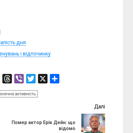
є
алість дня
ренувань і відпочинку
ssenger
Telegram
Threads
Viber
Twitter
X
Поділитися
онячна активність
Далі
о
Помер актор Ерік Дейн: що
Попередній
Наступний
відомо
запис:
запис: