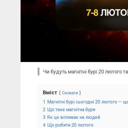
Чи будуть магнітні бурі 20 лютого та
Вміст
Сховати
1
Магнітні бурі сьогодні 20 лютого — щ
2
Що таке магнітна буря
3
Як це впливає на людей
4
Що робити 20 лютого