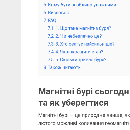
5
Кому бути особливо уважними
6
Висновок
7
FAQ
7.1
1. Що таке магнітна буря?
7.2
2. Чи небезпечно це?
7.3
3. Хто реагує найсильніше?
7.4
4. Як покращити стан?
7.5
5. Скільки триває буря?
8
Також читають:
Магнітні бурі сьогод
та як уберегтися
Магнітні бурі — це природне явище, я
лютого можливі коливання геомагнітн