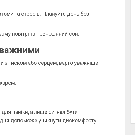
томи та стресів. Плануйте день без
му повітрі та повноцінний сон.
уважними
ми з тиском або серцем, варто уважніше
ікарем.
д для паніки, а лише сигнал бути
 дня допоможе уникнути дискомфорту.