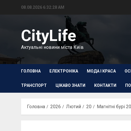
Перейти
08.08.2026
6:32:29 AM
до
вмісту
CityLife
Актуальні новини міста Київ
ГОЛОВНА
ЕЛЕКТРОНІКА
МОДА І КРАСА
ОС
ТРАНСПОРТ
ЦІКАВО ЗНАТИ
КОНТАКТИ
ПО
Головна
2026
Лютий
20
Магнітні бурі 2