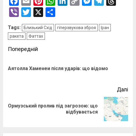
Facebook
Email
Pinterest
WhatsApp
LinkedIn
Copy
Messenge
Telegr
Thre
Link
Viber
Twitter
X
Поділитися
Tags:
Близький Схід
гіперзвукова зброя
Іран
ракета
Фаттах
Post
Попередній
navigation
По
Аятолла Хаменеи після ударів: що відомо
зап
Далі
Ормузський пролив під загрозою: що
Наступний
відбувається
запис: