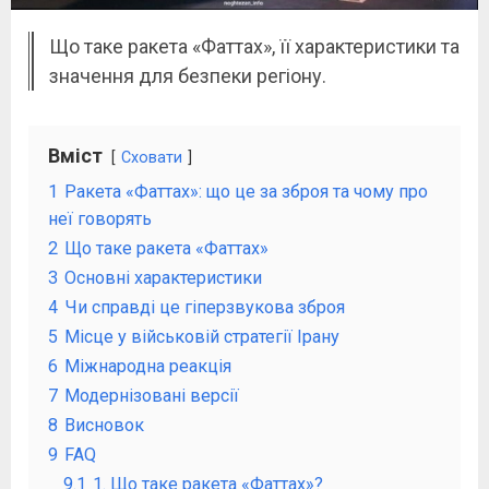
Що таке ракета «Фаттах», її характеристики та
значення для безпеки регіону.
Вміст
Сховати
1
Ракета «Фаттах»: що це за зброя та чому про
неї говорять
2
Що таке ракета «Фаттах»
3
Основні характеристики
4
Чи справді це гіперзвукова зброя
5
Місце у військовій стратегії Ірану
6
Міжнародна реакція
7
Модернізовані версії
8
Висновок
9
FAQ
9.1
1. Що таке ракета «Фаттах»?