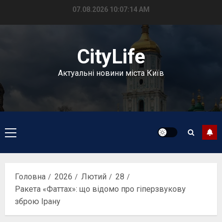
Перейти
07.08.2026
10:07:15 AM
до
вмісту
CityLife
Актуальні новини міста Київ
Головне
меню
Головна
2026
Лютий
28
Ракета «Фаттах»: що відомо про гіперзвукову
зброю Ірану