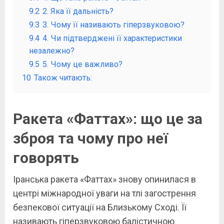
9.2
2. Яка її дальність?
9.3
3. Чому її називають гіперзвуковою?
9.4
4. Чи підтверджені її характеристики
незалежно?
9.5
5. Чому це важливо?
10
Також читають:
Ракета «Фаттах»: що це за
зброя та чому про неї
говорять
Іранська ракета «Фаттах» знову опинилася в
центрі міжнародної уваги на тлі загострення
безпекової ситуації на Близькому Сході. Її
називають гіперзвуковою балістичною