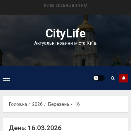
Перейти
09.08.2026
9:58:15 PM
до
вмісту
CityLife
Актуальні новини міста Київ
Головне
меню
Головна
2026
Березень
16
День:
16.03.2026