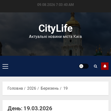
Перейти
09.08.2026
7:03:41 AM
до
вмісту
CityLife
Актуальні новини міста Київ
Головне
меню
Головна
2026
Березень
19
День:
19.03.2026