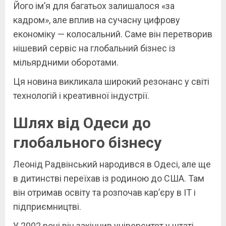
Його ім’я для багатьох залишалося «за
кадром», але вплив на сучасну цифрову
економіку — колосальний. Саме він перетворив
нішевий сервіс на глобальний бізнес із
мільярдними оборотами.
Ця новина викликала широкий резонанс у світі
технологій і креативної індустрії.
Шлях від Одеси до
глобального бізнесу
Леонід Радвінський народився в Одесі, але ще
в дитинстві переїхав із родиною до США. Там
він отримав освіту та розпочав кар’єру в IT і
підприємництві.
У 2002 році він закінчив університет у штаті