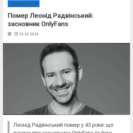
Цікаво знати
Помер Леонід Радвінський:
засновник OnlyFans
23.03.2026
Леонід Радвінський помер у 43 роки: що
відомо про засновника OnlyFans та його