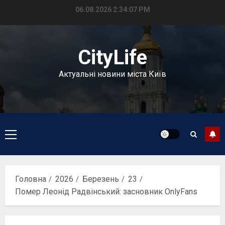
Перейти
06.08.2026
2:34:08 PM
до
вмісту
CityLife
Актуальні новини міста Київ
Головне
меню
Головна
2026
Березень
23
Помер Леонід Радвінський: засновник OnlyFans