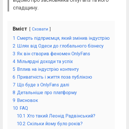
спадщину.
Вміст
Сховати
1
Смерть підприємця, який змінив індустрію
2
Шлях від Одеси до глобального бізнесу
3
Як він створив феномен OnlyFans
4
Мільярдні доходи та успіх
5
Вплив на індустрію контенту
6
Приватність і життя поза публікою
7
Що буде з OnlyFans далі
8
Детальніше про платформу
9
Висновок
10
FAQ
10.1
Хто такий Леонід Радвінський?
10.2
Скільки йому було років?