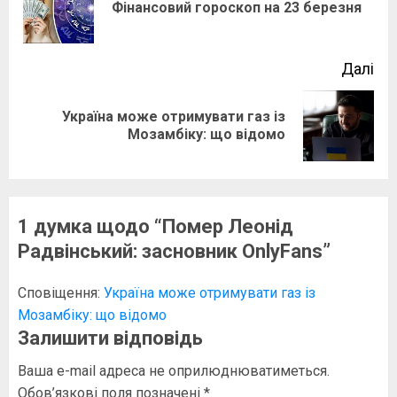
По
Фінансовий гороскоп на 23 березня
зап
Далі
Україна може отримувати газ із
Наступний
Мозамбіку: що відомо
запис:
1 думка щодо “
Помер Леонід
Радвінський: засновник OnlyFans
”
Сповіщення:
Україна може отримувати газ із
Мозамбіку: що відомо
Залишити відповідь
Ваша e-mail адреса не оприлюднюватиметься.
Обов’язкові поля позначені
*