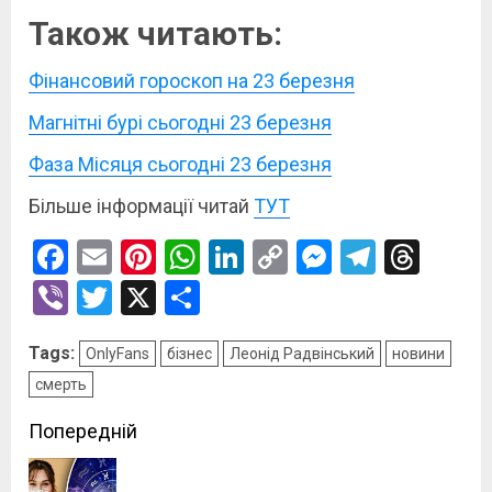
Також читають:
Фінансовий гороскоп на 23 березня
Магнітні бурі сьогодні 23 березня
Фаза Місяця сьогодні 23 березня
Більше інформації читай
ТУТ
Facebook
Email
Pinterest
WhatsApp
LinkedIn
Copy
Messenge
Telegr
Thre
Link
Viber
Twitter
X
Поділитися
Tags:
OnlyFans
бізнес
Леонід Радвінський
новини
смерть
Post
Попередній
navigation