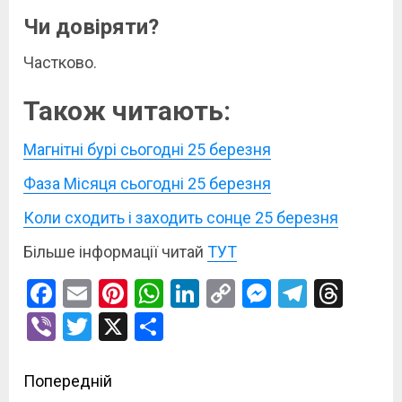
Чи довіряти?
Частково.
Також читають:
Магнітні бурі сьогодні 25 березня
Фаза Місяця сьогодні 25 березня
Коли сходить і заходить сонце 25 березня
Більше інформації читай
ТУТ
Facebook
Email
Pinterest
WhatsApp
LinkedIn
Copy
Messenge
Telegr
Thre
Link
Viber
Twitter
X
Поділитися
Post
Попередній