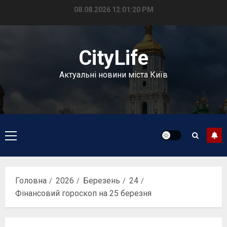
Перейти
08.08.2026
12:01:21 PM
до
вмісту
CityLife
Актуальні новини міста Київ
Головне
меню
Головна
2026
Березень
24
Фінансовий гороскоп на 25 березня