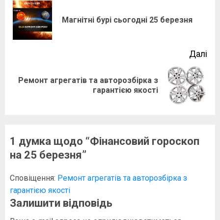
navigation
По
Магнітні бурі сьогодні 25 березня
зап
Далі
Ремонт агрегатів та авторозбірка з
Наступний
гарантією якості
запис:
1 думка щодо “
Фінансовий гороскоп
на 25 березня
”
Сповіщення:
Ремонт агрегатів та авторозбірка з
гарантією якості
Залишити відповідь