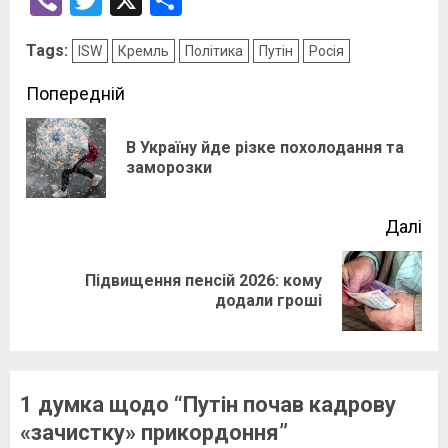
Tags:
ISW
Кремль
Політика
Путін
Росія
Post
Попередній
navigation
В Україну йде різке похолодання та
По
заморозки
зап
Далі
Підвищення пенсій 2026: кому
Наступний
додали гроші
запис:
1 думка щодо “
Путін почав кадрову
«зачистку» прикордоння
”