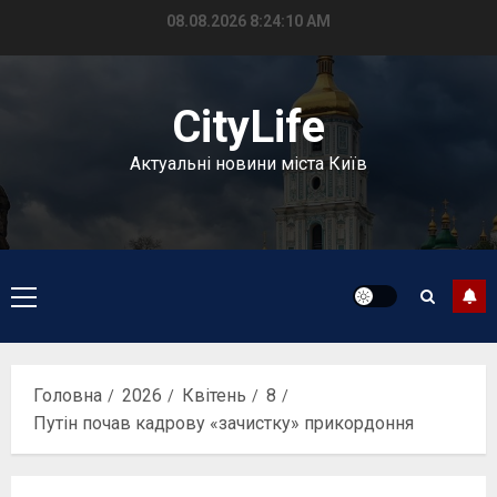
Перейти
08.08.2026
8:24:10 AM
до
вмісту
CityLife
Актуальні новини міста Київ
Головне
меню
Головна
2026
Квітень
8
Путін почав кадрову «зачистку» прикордоння