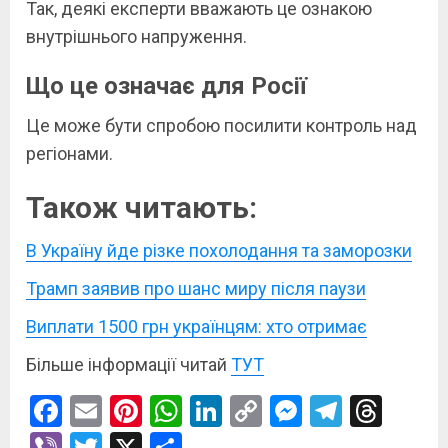
Так, деякі експерти вважають це ознакою
внутрішнього напруження.
Що це означає для Росії
Це може бути спробою посилити контроль над
регіонами.
Також читають:
В Україну йде різке похолодання та заморозки
Трамп заявив про шанс миру після паузи
Виплати 1500 грн українцям: хто отримає
Більше інформації читай
ТУТ
Facebook
Email
Pinterest
WhatsApp
LinkedIn
Copy
Messenge
Telegr
Thre
Link
Viber
Twitter
X
Поділитися