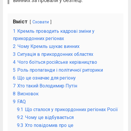
винних за провали у безпеці.
Вміст
Сховати
1
Кремль проводить кадрові зміни у
прикордонних регіонах
2
Чому Кремль шукає винних
3
Ситуація в прикордонних областях
4
Чого боїться російське керівництво
5
Роль пропаганди і політичної риторики
6
Що це означає для регіону
7
Хто такий Володимир Путін
8
Висновок
9
FAQ
9.1
Що сталося у прикордонних регіонах Росії
9.2
Чому це відбувається
9.3
Хто повідомив про це