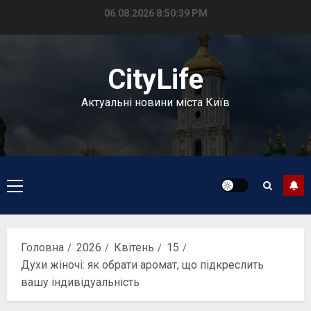
Перейти
06.08.2026
8:50:40 PM
до
вмісту
CityLife
Актуальні новини міста Київ
Головне
меню
Головна
2026
Квітень
15
Духи жіночі: як обрати аромат, що підкреслить
вашу індивідуальність