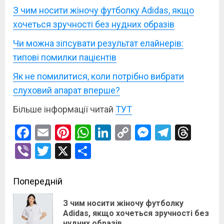
З чим носити жіночу футболку Adidas, якщо
хочеться зручності без нудних образів
Чи можна зіпсувати результат елайнерів:
типові помилки пацієнтів
Як не помилитися, коли потрібно вибрати
слуховий апарат вперше?
Більше інформації читай
ТУТ
Facebook
Email
Pinterest
WhatsApp
LinkedIn
Copy
Messenge
Telegr
Thre
Link
Viber
Twitter
X
Поділитися
Post
Попередній
navigation
З чим носити жіночу футболку
По
Adidas, якщо хочеться зручності без
нудних образів