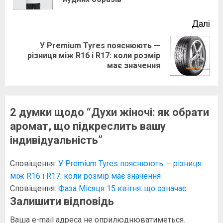
зап
Далі
У Premium Tyres пояснюють —
Наступний
різниця між R16 і R17: коли розмір
має значення
запис:
2 думки щодо “
Духи жіночі: як обрати
аромат, що підкреслить вашу
індивідуальність
”
Сповіщення:
У Premium Tyres пояснюють — різниця
між R16 і R17: коли розмір має значення
Сповіщення:
Фаза Місяця 15 квітня: що означає
Залишити відповідь
Ваша e-mail адреса не оприлюднюватиметься.