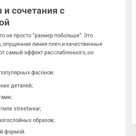
и сочетания с
ой
о не просто “размер побольше”. Это
, опущенная линия плеч и качественные
тот самый эффект расслабленного, но
популярных фасонов:
них деталей;
тами;
тиле streetwear;
огослойных образов;
ой формой.