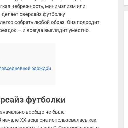
егкая небрежность, минимализм или
о делает оверсайз футболку
 легко собрать любой образ. Она подходит
поездок — и всегда выглядит уместно.
и
 повседневной одеждой
рсайз футболки
 изначально вообще не была
 начале XX века она использовалась как
стала выходить “в свет”. Огромную роль в