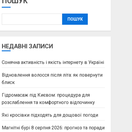
ПОШУК
ПОШУК
НЕДАВНІ ЗАПИСИ
Сонячна активність і якість інтернету в Україні
Відновлення волосся після літа: як повернути
блиск
Гідромасаж під Києвом: процедура для
розслаблення та комфортного відпочинку
Які кросівки підходять для дощової погоди
Магнітні бурі 8 серпня 2026: прогноз та поради