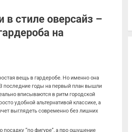
 в стиле оверсайз –
гардероба на
простая вещь в гардеробе. Но именно она
. В последние годы на первый план вышли
еально вписываются в ритм городской
росто удобной альтернативой классике, а
хочет выглядеть современно без лишних
ю посадку “по фигуре”, а про ощущение