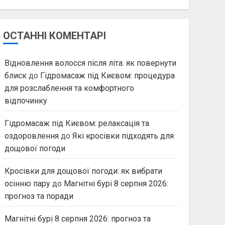
ОСТАННІ КОМЕНТАРІ
Відновлення волосся після літа: як повернути
блиск
до
Гідромасаж під Києвом: процедура
для розслаблення та комфортного
відпочинку
Гідромасаж під Києвом: релаксація та
оздоровлення
до
Які кросівки підходять для
дощової погоди
Кросівки для дощової погоди: як вибрати
осінню пару
до
Магнітні бурі 8 серпня 2026:
прогноз та поради
Магнітні бурі 8 серпня 2026: прогноз та