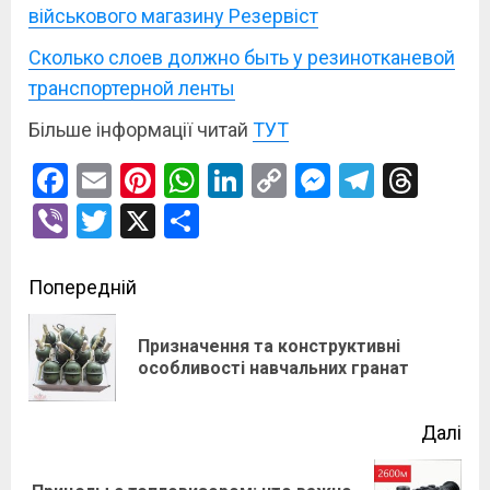
військового магазину Резервіст
Сколько слоев должно быть у резинотканевой
транспортерной ленты
Більше інформації читай
ТУТ
Facebook
Email
Pinterest
WhatsApp
LinkedIn
Copy
Messenge
Telegr
Thre
Link
Viber
Twitter
X
Поділитися
Post
Попередній
navigation
Призначення та конструктивні
По
особливості навчальних гранат
зап
Далі