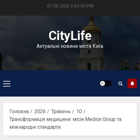
Перейти
07.08.2026
3:54:37 PM
до
вмісту
CityLife
Актуальні новини міста Київ
Головне
меню
Головна
2026
Травень
10
Трансформація медицини: місія Medion Group та
міжнародні стандарти