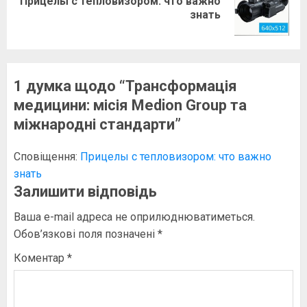
Прицелы с тепловизором: что важно
Наступний
знать
запис:
1 думка щодо “
Трансформація
медицини: місія Medion Group та
міжнародні стандарти
”
Сповіщення:
Прицелы с тепловизором: что важно
знать
Залишити відповідь
Ваша e-mail адреса не оприлюднюватиметься.
Обов’язкові поля позначені
*
Коментар
*