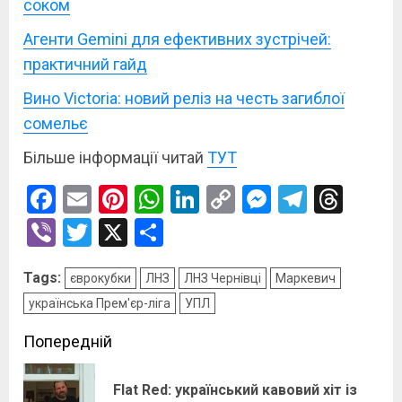
соком
Агенти Gemini для ефективних зустрічей:
практичний гайд
Вино Victoria: новий реліз на честь загиблої
сомельє
Більше інформації читай
ТУТ
Facebook
Email
Pinterest
WhatsApp
LinkedIn
Copy
Messenge
Telegr
Thre
Link
Viber
Twitter
X
Поділитися
Tags:
єврокубки
ЛНЗ
ЛНЗ Чернівці
Маркевич
українська Прем'єр-ліга
УПЛ
Post
Попередній
navigation
Flat Red: український кавовий хіт із
По