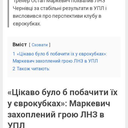
Тренер Остап Маркевич похвалив ЛНЗ
Чернівці за стабільні результати в УПЛ і
висловився про перспективи клубу в
єврокубках.
Вміст
Сховати
1
«Цікаво було б побачити їх у єврокубках»:
Маркевич захоплений грою ЛНЗ в УПЛ
2
Також читають:
«Цікаво було б побачити їх
у єврокубках»: Маркевич
захоплений грою ЛНЗ в
УПЛ