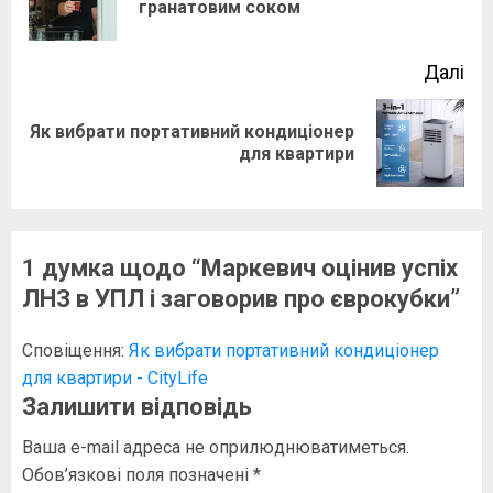
гранатовим соком
зап
Далі
Як вибрати портативний кондиціонер
Наступний
для квартири
запис:
1 думка щодо “
Маркевич оцінив успіх
ЛНЗ в УПЛ і заговорив про єврокубки
”
Сповіщення:
Як вибрати портативний кондиціонер
для квартири - CityLife
Залишити відповідь
Ваша e-mail адреса не оприлюднюватиметься.
Обов’язкові поля позначені
*