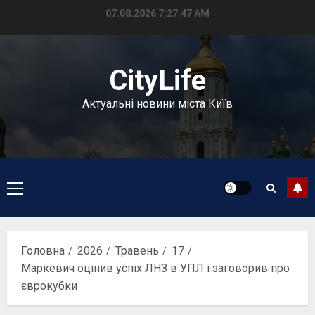
Перейти
07.08.2026
7:27:48 AM
до
вмісту
CityLife
Актуальні новини міста Київ
Головне
меню
Головна
2026
Травень
17
Маркевич оцінив успіх ЛНЗ в УПЛ і заговорив про
єврокубки