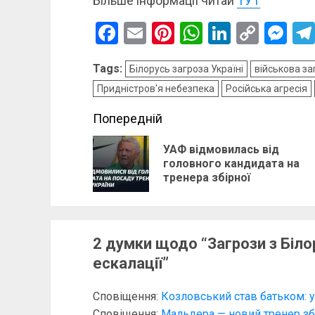
Більше інформації читай
ТУТ
Facebook
Email
Pinterest
WhatsApp
LinkedIn
Copy
Me
Link
Tags:
Білорусь загроза Україні
військова за
Придністров'я небезпека
Російська агресія
Post
Попередній
navigation
УАФ відмовилась від
головного кандидата на
тренера збірної
2 думки щодо “
Загрози з Біло
ескалації
”
Сповіщення:
Козловський став батьком: у
Сповіщення:
Мальдера — новий тренер збі