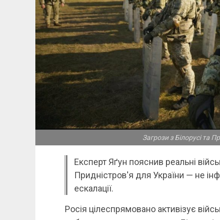
Загрози з Білорусі та Пр
Експерт Яґун пояснив реальні військ
Придністров'я для України — не інф
ескалації.
Росія цілеспрямовано активізує війсь