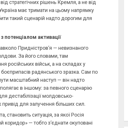
від стратегічних рішень Кремля, а не від
, Україна має тримати на цьому напрямку
ити такий сценарій надто дорогим для
з потенціалом активації
 навколо Придністров’я — невизнаного
олдови. За його словами, там
я російських військ, а на складах у
 боєприпасів радянського зразка. Сам по
нути масштабний наступ — він надто
полягає в іншому: за певного сценарію
ля дестабілізації молдовсько-
к привід для залучення більших сил.
, становить ситуація, за якої Росія
й коридор» — тобто з’єднати окуповані