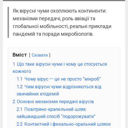
Як вірусні чуми охоплюють континенти:
механізми передачі, роль авіації та
глобальної мобільності, реальні приклади
пандемій та поради мікробіологів.
Вміст
Сховати
1
Що таке вірусні чуми і чому це стосується
кожного
1.1
Чому вірус — це не просто “мікроб”
1.2
Чим вірусні чуми відрізняються від
звичайних епідемій
2
Основні механізми передачі вірусів
2.1
Повітряно-крапельний шлях:
найшвидший спосіб “подорожувати”
2.2
Контактний і фекально-оральний шляхи