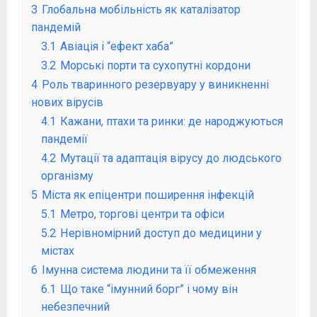
3
Глобальна мобільність як каталізатор
пандемій
3.1
Авіація і “ефект хаба”
3.2
Морські порти та сухопутні кордони
4
Роль тваринного резервуару у виникненні
нових вірусів
4.1
Кажани, птахи та ринки: де народжуються
пандемії
4.2
Мутації та адаптація вірусу до людського
організму
5
Міста як епіцентри поширення інфекцій
5.1
Метро, торгові центри та офіси
5.2
Нерівномірний доступ до медицини у
містах
6
Імунна система людини та її обмеження
6.1
Що таке “імунний борг” і чому він
небезпечний