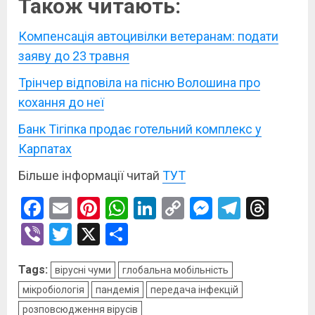
Також читають:
Компенсація автоцивілки ветеранам: подати
заяву до 23 травня
Трінчер відповіла на пісню Волошина про
кохання до неї
Банк Тігіпка продає готельний комплекс у
Карпатах
Більше інформації читай
ТУТ
Facebook
Email
Pinterest
WhatsApp
LinkedIn
Copy
Messenge
Telegr
Thre
Link
Viber
Twitter
X
Поділитися
Tags:
вірусні чуми
глобальна мобільність
мікробіологія
пандемія
передача інфекцій
розповсюдження вірусів