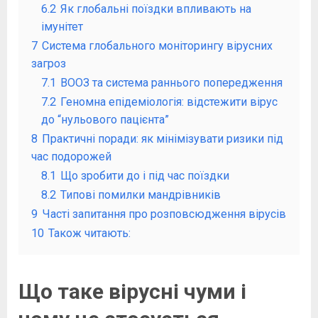
6.2
Як глобальні поїздки впливають на
імунітет
7
Система глобального моніторингу вірусних
загроз
7.1
ВООЗ та система раннього попередження
7.2
Геномна епідеміологія: відстежити вірус
до “нульового пацієнта”
8
Практичні поради: як мінімізувати ризики під
час подорожей
8.1
Що зробити до і під час поїздки
8.2
Типові помилки мандрівників
9
Часті запитання про розповсюдження вірусів
10
Також читають:
Що таке вірусні чуми і