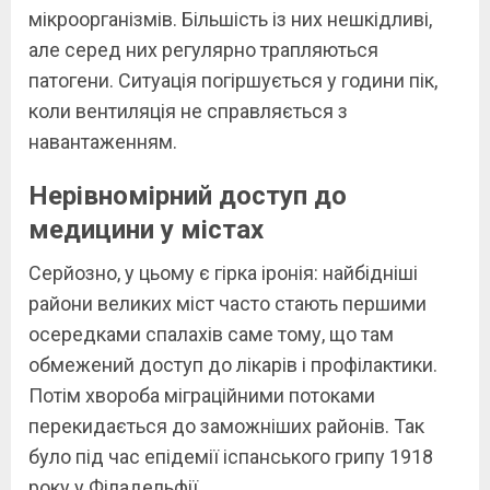
мікроорганізмів. Більшість із них нешкідливі,
але серед них регулярно трапляються
патогени. Ситуація погіршується у години пік,
коли вентиляція не справляється з
навантаженням.
Нерівномірний доступ до
медицини у містах
Серйозно, у цьому є гірка іронія: найбідніші
райони великих міст часто стають першими
осередками спалахів саме тому, що там
обмежений доступ до лікарів і профілактики.
Потім хвороба міграційними потоками
перекидається до заможніших районів. Так
було під час епідемії іспанського грипу 1918
року у Філадельфії.