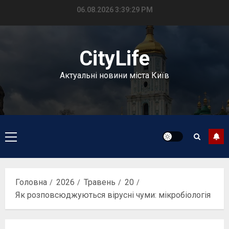
Перейти
06.08.2026
3:39:30 PM
до
вмісту
CityLife
Актуальні новини міста Київ
Головне
меню
Головна
2026
Травень
20
Як розповсюджуються вірусні чуми: мікробіологія