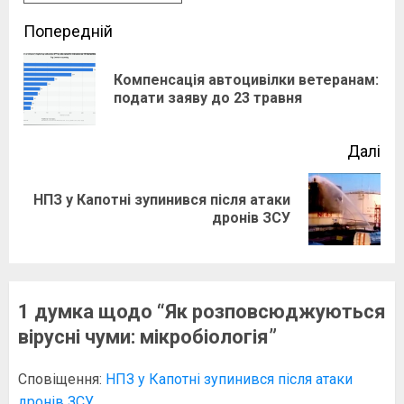
Post
Попередній
navigation
Компенсація автоцивілки ветеранам:
По
подати заяву до 23 травня
зап
Далі
НПЗ у Капотні зупинився після атаки
Наступний
дронів ЗСУ
запис:
1 думка щодо “
Як розповсюджуються
вірусні чуми: мікробіологія
”
Сповіщення:
НПЗ у Капотні зупинився після атаки
дронів ЗСУ