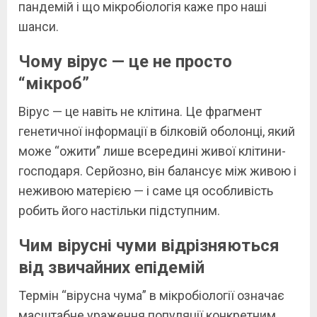
пандемій і що мікробіологія каже про наші
шанси.
Чому вірус — це не просто
“мікроб”
Вірус — це навіть не клітина. Це фрагмент
генетичної інформації в білковій оболонці, який
може “ожити” лише всередині живої клітини-
господаря. Серйозно, він балансує між живою і
неживою матерією — і саме ця особливість
робить його настільки підступним.
Чим вірусні чуми відрізняються
від звичайних епідемій
Термін “вірусна чума” в мікробіології означає
масштабне ураження популяції конкретним