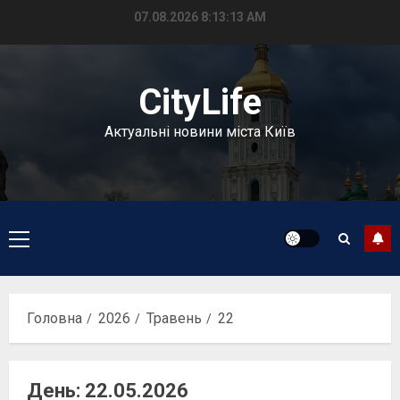
Перейти
07.08.2026
8:13:14 AM
до
вмісту
CityLife
Актуальні новини міста Київ
Головне
меню
Головна
2026
Травень
22
День:
22.05.2026