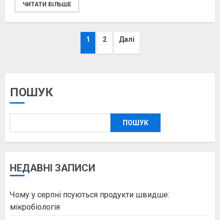
ЧИТАТИ БІЛЬШЕ
Пагінація
1
2
Далі
записів
ПОШУК
ПОШУК
НЕДАВНІ ЗАПИСИ
Чому у серпні псуються продукти швидше:
мікробіологія