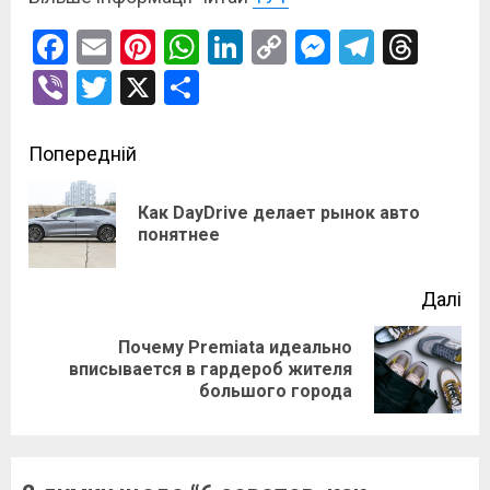
Facebook
Email
Pinterest
WhatsApp
LinkedIn
Copy
Messenge
Telegr
Thre
Link
Viber
Twitter
X
Поділитися
Post
Попередній
navigation
Как DayDrive делает рынок авто
По
понятнее
зап
Далі
Почему Premiata идеально
Наступний
вписывается в гардероб жителя
большого города
запис: