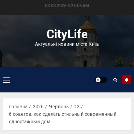
Перейти
08.08.2026
8:26:07 AM
до
вмісту
CityLife
Актуальні новини міста Київ
Головне
меню
Головна
2026
Червень
12
6 советов, как сделать стильный современный
одноэтажный дом