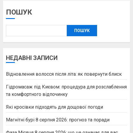
ПОШУК
ПОШУК
НЕДАВНІ ЗАПИСИ
Відновлення волосся після літа: як повернути блиск
Гідромасаж під Києвом: процедура для розслаблення
та комфортного відпочинку
Які кросівки підходять для дощової погоди
Магнітні бурі 8 серпня 2026: прогноз та поради
Фаза Місяця 8 серпня 2026: що це означає для вас