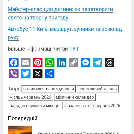
Майстер-клас для дитини: як перетворити
свято на творчу пригоду
Автобус 11 Київ: маршрут, зупинки та розклад
руху
Більше інформації читай
ТУТ
Facebook
Email
Pinterest
WhatsApp
LinkedIn
Copy
Messenge
Telegr
Thre
Link
Viber
Twitter
X
Поділитися
Tags:
вплив місяця на здоров'я
зростаючий місяць
місяць червень 2026
місячний календар
народні прикмети місяць
фаза місяця 17 червня 2026
Post
Попередній
navigation