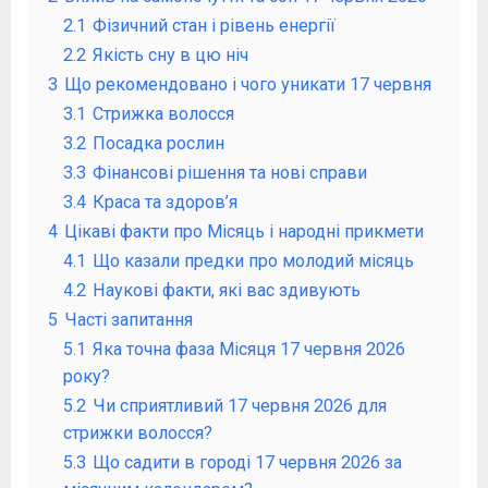
2.1
Фізичний стан і рівень енергії
2.2
Якість сну в цю ніч
3
Що рекомендовано і чого уникати 17 червня
3.1
Стрижка волосся
3.2
Посадка рослин
3.3
Фінансові рішення та нові справи
3.4
Краса та здоров’я
4
Цікаві факти про Місяць і народні прикмети
4.1
Що казали предки про молодий місяць
4.2
Наукові факти, які вас здивують
5
Часті запитання
5.1
Яка точна фаза Місяця 17 червня 2026
року?
5.2
Чи сприятливий 17 червня 2026 для
стрижки волосся?
5.3
Що садити в городі 17 червня 2026 за