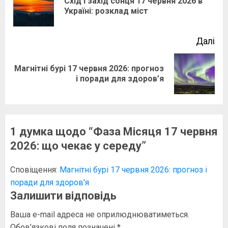
Схід і захід сонця 17 червня 2026 в
По
Україні: розклад міст
зап
Далі
Магнітні бурі 17 червня 2026: прогноз
Наступний
і поради для здоров’я
запис:
1 думка щодо “
Фаза Місяця 17 червня
2026: що чекає у середу
”
Сповіщення:
Магнітні бурі 17 червня 2026: прогноз і
поради для здоров'я
Залишити відповідь
Ваша e-mail адреса не оприлюднюватиметься.
Обов’язкові поля позначені
*