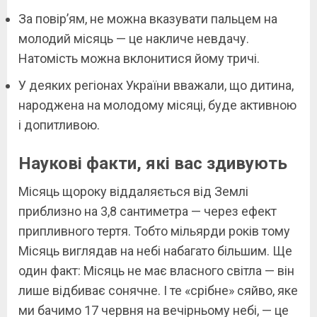
За повір’ям, не можна вказувати пальцем на
молодий місяць — це накличе невдачу.
Натомість можна вклонитися йому тричі.
У деяких регіонах України вважали, що дитина,
народжена на молодому місяці, буде активною
і допитливою.
Наукові факти, які вас здивують
Місяць щороку віддаляється від Землі
приблизно на 3,8 сантиметра — через ефект
припливного тертя. Тобто мільярди років тому
Місяць виглядав на небі набагато більшим. Ще
один факт: Місяць не має власного світла — він
лише відбиває сонячне. І те «срібне» сяйво, яке
ми бачимо 17 червня на вечірньому небі, — це