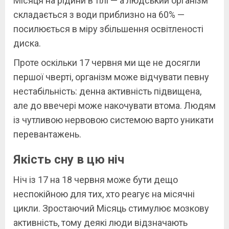
Місяця на рідини в тілі — а людський організм
складається з води приблизно на 60% —
посилюється в міру збільшення освітленості
диска.
Проте оскільки 17 червня ми ще не досягли
першої чверті, організм може відчувати певну
нестабільність: денна активність підвищена,
але до ввечері може накочувати втома. Людям
із чутливою нервовою системою варто уникати
перевантажень.
Якість сну в цю ніч
Ніч із 17 на 18 червня може бути дещо
неспокійною для тих, хто реагує на місячні
цикли. Зростаючий Місяць стимулює мозкову
активність, тому деякі люди відзначають