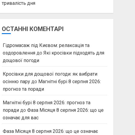
тривалість дня
ОСТАННІ КОМЕНТАРІ
Гідромасаж під Києвом: релаксація та
оздоровлення
до
Які кросівки підходять для
дощової погоди
Кросівки для дощової погоди: як вибрати
осінню пару
до
Магнітні бурі 8 серпня 2026:
прогноз та поради
Магнітні бурі 8 серпня 2026: прогноз та
поради
до
Фаза Місяця 8 серпня 2026: що це
означає для вас
Фаза Місяця 8 серпня 2026: що це означає