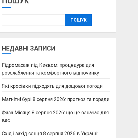
ПОШУК
ПОШУК
НЕДАВНІ ЗАПИСИ
Гідромасаж під Києвом: процедура для
розслаблення та комфортного відпочинку
Які кросівки підходять для дощової погоди
Магнітні бурі 8 серпня 2026: прогноз та поради
Фаза Місяця 8 серпня 2026: що це означає для
вас
Схід і захід сонця 8 серпня 2026 в Україні: