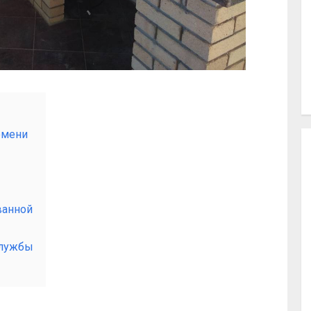
емени
ванной
службы