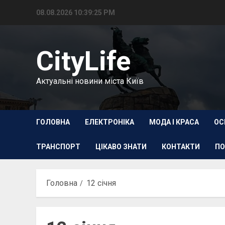
Перейти
08.08.2026
10:39:26 PM
до
вмісту
CityLife
Актуальні новини міста Київ
ГОЛОВНА
ЕЛЕКТРОНІКА
МОДА І КРАСА
ОС
ТРАНСПОРТ
ЦІКАВО ЗНАТИ
КОНТАКТИ
ПО
Головна
12 січня