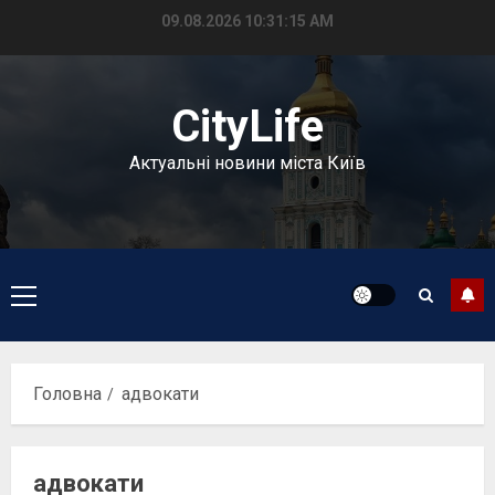
Перейти
09.08.2026
10:31:16 AM
до
вмісту
CityLife
Актуальні новини міста Київ
Головне
меню
Головна
адвокати
адвокати