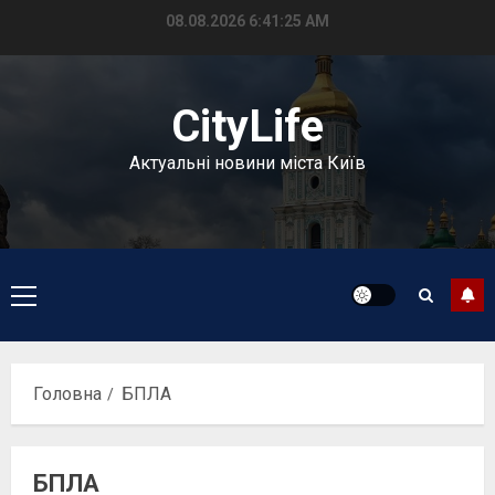
Перейти
08.08.2026
6:41:25 AM
до
вмісту
CityLife
Актуальні новини міста Київ
Головне
меню
Головна
БПЛА
БПЛА