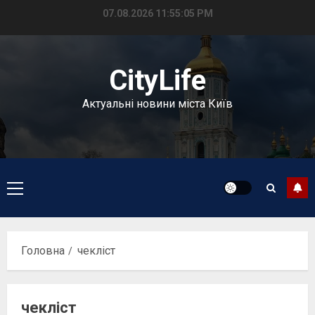
Перейти
07.08.2026
11:55:05 PM
до
вмісту
CityLife
Актуальні новини міста Київ
Головне
меню
Головна
чекліст
чекліст