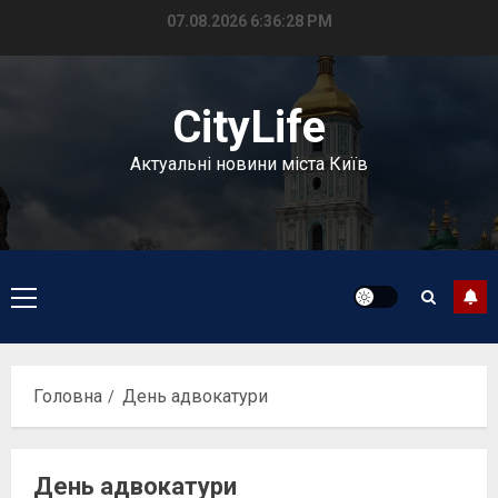
Перейти
07.08.2026
6:36:28 PM
до
вмісту
CityLife
Актуальні новини міста Київ
Головне
меню
Головна
День адвокатури
День адвокатури