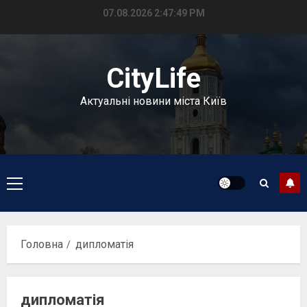
Перейти
07.08.2026
2:47:50 PM
до
вмісту
CityLife
Актуальні новини міста Київ
Головне
меню
Головна
дипломатія
дипломатія