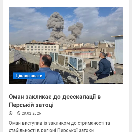
Цікаво знати
Оман закликає до деескалації в
Перській затоці
28.02.2026
Оман виступив із закликом до стриманості та
стабільності в регіоні Перської затоки.