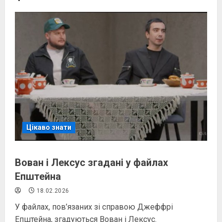
Цікаво знати
Вован і Лексус згадані у файлах
Епштейна
18.02.2026
У файлах, пов’язаних зі справою Джеффрі
Епштейна, згадуються Вован і Лексус.