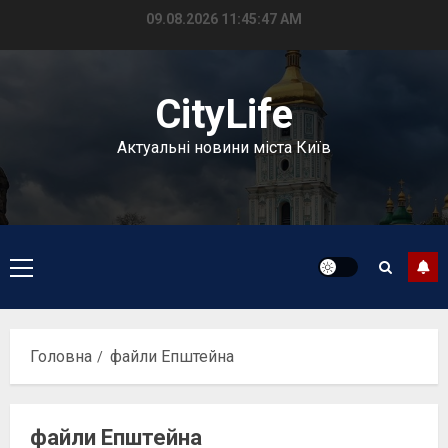
Перейти
09.08.2026
11:45:48 AM
до
вмісту
CityLife
Актуальні новини міста Київ
Головне
меню
Головна
файли Епштейна
файли Епштейна