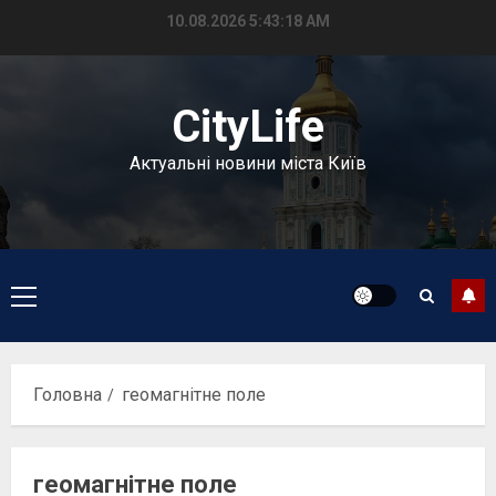
Перейти
10.08.2026
5:43:18 AM
до
вмісту
CityLife
Актуальні новини міста Київ
Головне
меню
Головна
геомагнітне поле
геомагнітне поле