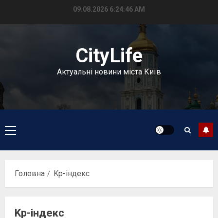
Перейти
09.08.2026
6:24:47 AM
до
вмісту
CityLife
Актуальні новини міста Київ
Головне
меню
Головна
Kp-індекс
Kp-індекс