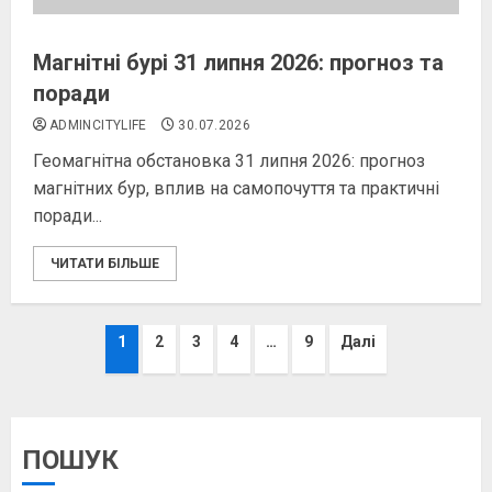
Магнітні бурі 31 липня 2026: прогноз та
поради
ADMINCITYLIFE
30.07.2026
Геомагнітна обстановка 31 липня 2026: прогноз
магнітних бур, вплив на самопочуття та практичні
поради...
ЧИТАТИ БІЛЬШЕ
Пагінація
1
2
3
4
…
9
Далі
записів
ПОШУК