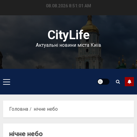
Перейти
08.08.2026
8:51:01 AM
до
вмісту
CityLife
Актуальні новини міста Київ
Головне
меню
Головна
нічне небо
нічне небо