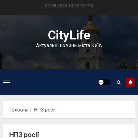
Перейти
07.08.2026
10:32:32 PM
до
вмісту
CityLife
Актуальні новини міста Київ
Головне
меню
Головна
НПЗ росії
НПЗ росії