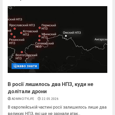
Цікаво знати
В росії лишилось два НПЗ, куди не
долітали дрони
ADMINCITYLIFE
22.05.2026
В європейській частині росії залишилось лише два
великих НПЗ, які ще не зазнали атак...