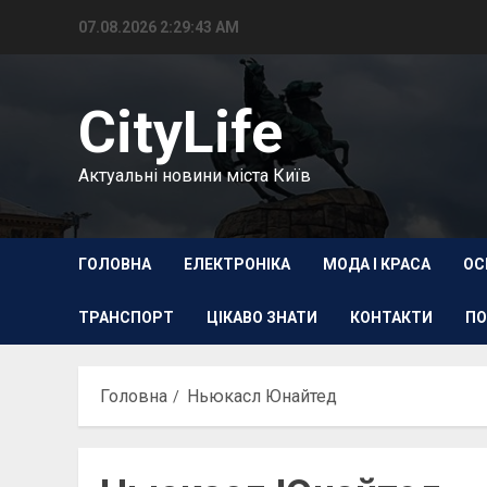
Перейти
07.08.2026
2:29:44 AM
до
вмісту
CityLife
Актуальні новини міста Київ
ГОЛОВНА
ЕЛЕКТРОНІКА
МОДА І КРАСА
ОС
ТРАНСПОРТ
ЦІКАВО ЗНАТИ
КОНТАКТИ
ПО
Головна
Ньюкасл Юнайтед