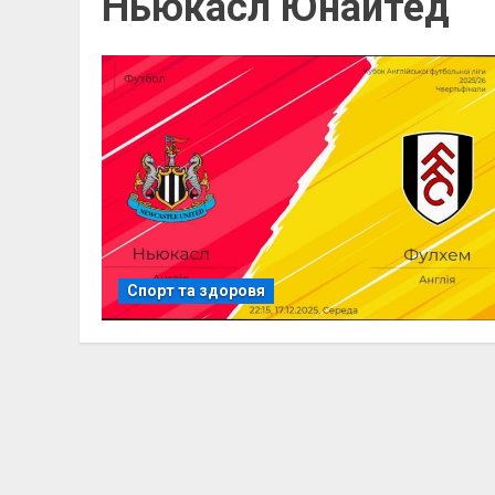
Ньюкасл Юнайтед
Спорт та здоровя