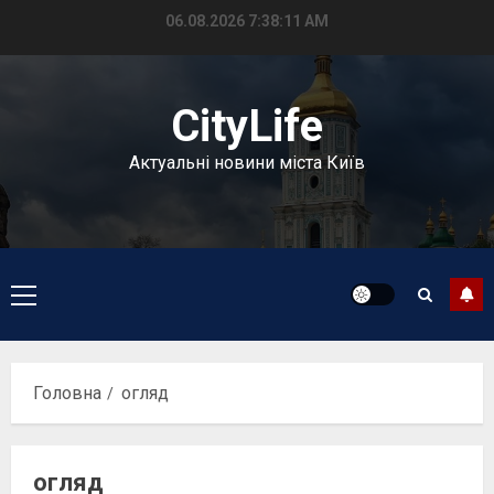
Перейти
06.08.2026
7:38:12 AM
до
вмісту
CityLife
Актуальні новини міста Київ
Головне
меню
Головна
огляд
огляд