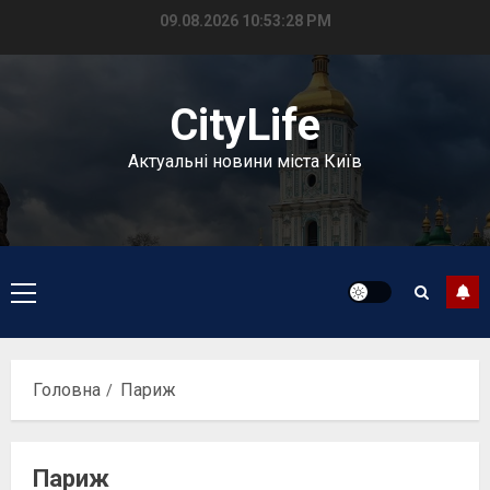
Перейти
09.08.2026
10:53:28 PM
до
вмісту
CityLife
Актуальні новини міста Київ
Головне
меню
Головна
Париж
Париж