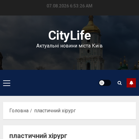
Перейти
07.08.2026
6:53:27 AM
до
вмісту
CityLife
Актуальні новини міста Київ
Головне
меню
Головна
пластичний хірург
пластичний хірург