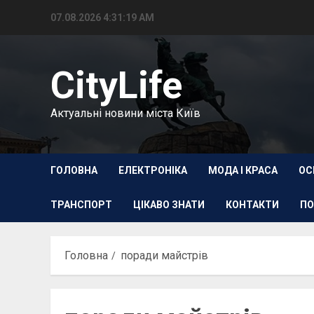
Перейти
07.08.2026
4:31:20 AM
до
вмісту
CityLife
Актуальні новини міста Київ
ГОЛОВНА
ЕЛЕКТРОНІКА
МОДА І КРАСА
ОС
ТРАНСПОРТ
ЦІКАВО ЗНАТИ
КОНТАКТИ
ПО
Головна
поради майстрів