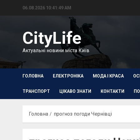
Перейти
06.08.2026
10:41:50 AM
до
вмісту
CityLife
Актуальні новини міста Київ
ГОЛОВНА
ЕЛЕКТРОНІКА
МОДА І КРАСА
ОС
ТРАНСПОРТ
ЦІКАВО ЗНАТИ
КОНТАКТИ
ПО
Головна
прогноз погоди Чернівці