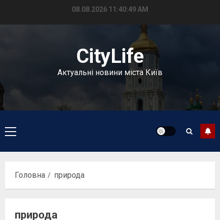
Перейти
08.08.2026
11:40:49 AM
до
вмісту
CityLife
Актуальні новини міста Київ
Головне
меню
Головна
природа
природа