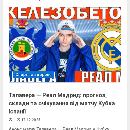
Спорт та здоровя
Талавера — Реал Мадрид: прогноз,
склади та очікування від матчу Кубка
Іспанії
17.12.2025
Анонс матчу Талавера — Реал Мадрид у Кубку