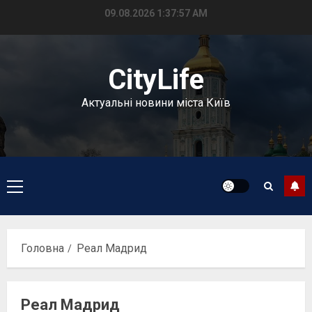
Перейти
09.08.2026
1:37:57 AM
до
вмісту
CityLife
Актуальні новини міста Київ
Головне
меню
Головна
Реал Мадрид
Реал Мадрид