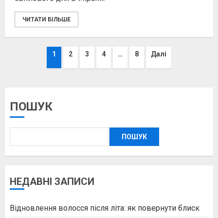
ЧИТАТИ БІЛЬШЕ
Пагінація
1
2
3
4
…
8
Далі
записів
ПОШУК
ПОШУК
НЕДАВНІ ЗАПИСИ
Відновлення волосся після літа: як повернути блиск