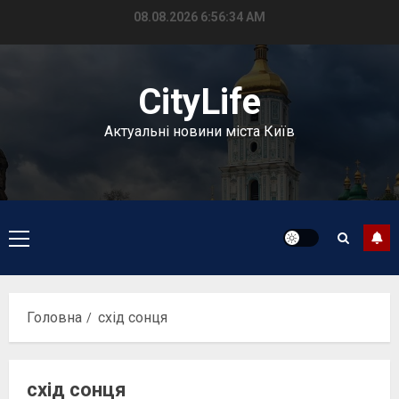
Перейти
08.08.2026
6:56:36 AM
до
вмісту
CityLife
Актуальні новини міста Київ
Головне
меню
Головна
схід сонця
схід сонця